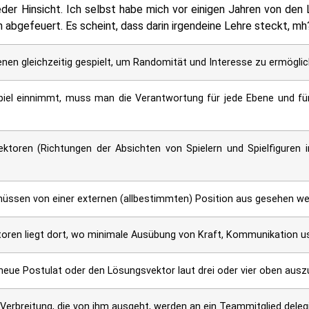
 jeder Hinsicht. Ich selbst habe mich vor einigen Jahren von de
bgefeuert. Es scheint, dass darin irgendeine Lehre steckt, mh? 
benen gleichzeitig gespielt, um Randomität und Interesse zu ermöglic
piel einnimmt, muss man die Verantwortung für jede Ebene und für
ktoren (Richtungen der Absichten von Spielern und Spielfiguren 
müssen von einer externen (allbestimmten) Position aus gesehen we
oren liegt dort, wo minimale Ausübung von Kraft, Kommunikation us
neue Postulat oder den Lösungsvektor laut drei oder vier oben aus
Verbreitung, die von ihm ausgeht, werden an ein Teammitglied delegi