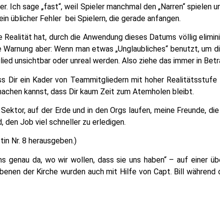
r. Ich sage „fast“, weil Spieler manchmal den „Narren“ spielen u
in üblicher Fehler bei Spielern, die gerade anfangen.
ge Realität hat, durch die Anwendung dieses Datums völlig elimin
e Warnung aber: Wenn man etwas „Unglaubliches“ benutzt, um di
ied unsichtbar oder unreal werden. Also ziehe das immer in Betr
ass Dir ein Kader von Teammitgliedern mit hoher Realitätsstufe
machen kannst, dass Dir kaum Zeit zum Atemholen bleibt.
m Sektor, auf der Erde und in den Orgs laufen, meine Freunde, d
d, den Job viel schneller zu erledigen.
tin Nr. 8 herausgeben.)
 uns genau da, wo wir wollen, dass sie uns haben“ – auf einer 
Ebenen der Kirche wurden auch mit Hilfe von Capt. Bill während 