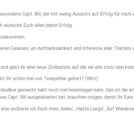
esondere Capt. Bill, der mit wenig Aussicht auf Erfolg für mich
ch wünsche Euch allen damit Erfolg.
urückkommen.
 anderen Galaxien, um Aufmerksamkeit und Interesse aller Thetans 
d gebt ihr eine neue Zivilisation, auf die wir alle stolz sein kön
abt Ihr schon mal von Telepathie gehört? (Witz)
xkalibur gemacht habt noch mal hereinlegen kann. Das ist die let
s Capt. Bill ausgearbeitet hat, brauchen mögen, damit Ihr Eure
lso entbiete ich Euch mein ‚Adieu‘, ‚Hasta Luego‘, ‚Auf Wiederse