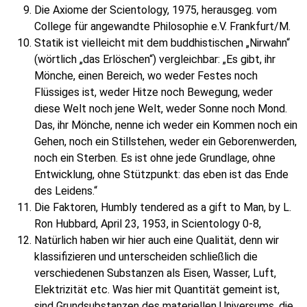
Die Axiome der Scientology, 1975, herausgeg. vom
College für angewandte Philosophie e.V. Frankfurt/M.
Statik ist vielleicht mit dem buddhistischen „Nirwahn“
(wörtlich „das Erlöschen“) vergleichbar: „Es gibt, ihr
Mönche, einen Bereich, wo weder Festes noch
Flüssiges ist, weder Hitze noch Bewegung, weder
diese Welt noch jene Welt, weder Sonne noch Mond.
Das, ihr Mönche, nenne ich weder ein Kommen noch ein
Gehen, noch ein Stillstehen, weder ein Geborenwerden,
noch ein Sterben. Es ist ohne jede Grundlage, ohne
Entwicklung, ohne Stützpunkt: das eben ist das Ende
des Leidens.“
Die Faktoren, Humbly tendered as a gift to Man, by L.
Ron Hubbard, April 23, 1953, in Scientology 0-8,
Natürlich haben wir hier auch eine Qualität, denn wir
klassifizieren und unterscheiden schließlich die
verschiedenen Substanzen als Eisen, Wasser, Luft,
Elektrizität etc. Was hier mit Quantität gemeint ist,
sind Grundsubstanzen des materiellen Universums, die